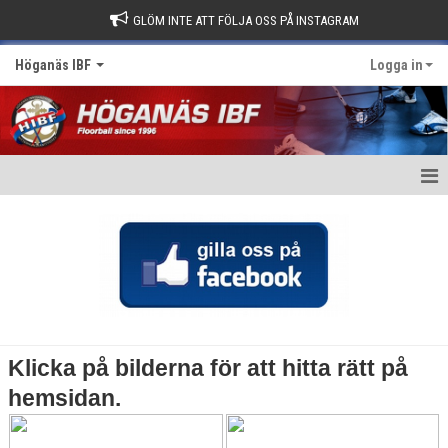
GLÖM INTE ATT FÖLJA OSS PÅ INSTAGRAM
Höganäs IBF
Logga in
Hem
Börja spela Innebandy?
Nyheter
Om klubben
Klicka på bilderna för att hitta rätt på
Kontakt
hemsidan.
Kalender