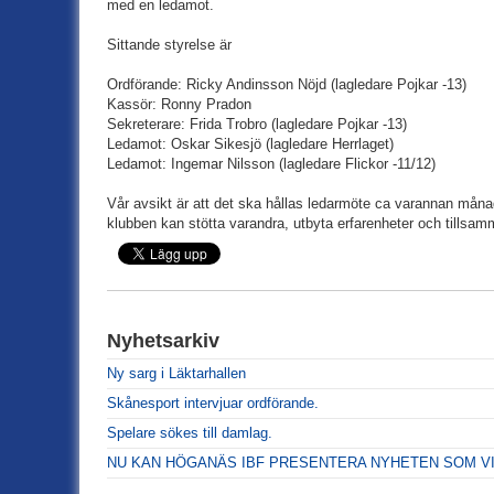
med en ledamot.
Sittande styrelse är
Ordförande: Ricky Andinsson Nöjd (lagledare Pojkar -13)
Kassör: Ronny Pradon
Sekreterare: Frida Trobro (lagledare Pojkar -13)
Ledamot: Oskar Sikesjö (lagledare Herrlaget)
Ledamot: Ingemar Nilsson (lagledare Flickor -11/12)
Vår avsikt är att det ska hållas ledarmöte ca varannan månad.
klubben kan stötta varandra, utbyta erfarenheter och tills
Nyhetsarkiv
Ny sarg i Läktarhallen
Skånesport intervjuar ordförande.
Spelare sökes till damlag.
NU KAN HÖGANÄS IBF PRESENTERA NYHETEN SOM VI 