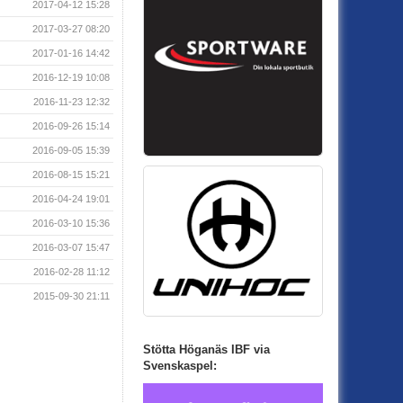
2017-04-12 15:28
2017-03-27 08:20
2017-01-16 14:42
2016-12-19 10:08
2016-11-23 12:32
2016-09-26 15:14
2016-09-05 15:39
2016-08-15 15:21
2016-04-24 19:01
2016-03-10 15:36
2016-03-07 15:47
2016-02-28 11:12
2015-09-30 21:11
Stötta Höganäs IBF via
Svenskaspel: