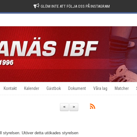
GLÖM INTE ATT FÖLJA OSS PÅ INSTAGRAM
Kontakt
Kalender
Gästbok
Dokument
Våra lag
Matcher
<
>
ll styrelsen. Utöver detta utökades styrelsen