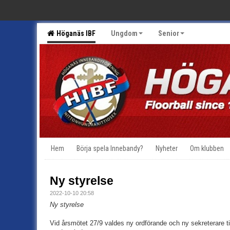
Höganäs IBF
Ungdom
Senior
Hem
Börja spela Innebandy?
Nyheter
Om klubben
Ny styrelse
2022-10-10 20:58
Ny styrelse
Vid årsmötet 27/9 valdes ny ordförande och ny sekreterare ti