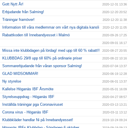
Gott Nytt År!
2020-12-31 13:36
Erbjudande från Salming!
2020-12-20 20:52
Träningar framöver!
2020-12-20 11:38
Information till våra medlemmar om vårt nya digitala kansli
2020-12-20 11:05
Rabattkoden till Innebandyesset i Malmö
2020-09-26 17:25
2020-09-01 16:17
Missa inte klubbdagen på lördag! med upp till 60 % rabatt!!
2020-08-27 20:55
KLUBBDAG 29/8 upp till 60% på ordinarie priser
2020-08-22 10:16
Sommarerbjudande från våran sponsor Salming!
2020-07-04 13:37
GLAD MIDSOMMAR!
2020-06-19 12:28
Ny styrelse
2020-06-01 13:37
Kallelse Höganäs IBF Årsmöte
2020-05-01 16:09
Styrelseuppdrag - Höganäs IBF
2020-04-27 08:57
Inställda träningar pga Coronaviruset
2020-03-13 13:21
Corona virus - Höganäs IBF
2020-03-11 13:12
Klubbkläder handlar Ni på Innebandyesset!
2019-10-24 09:24
Höganäs IBFs Klubbdag - Söndagen 6 oktober
2019-09-19 09:13