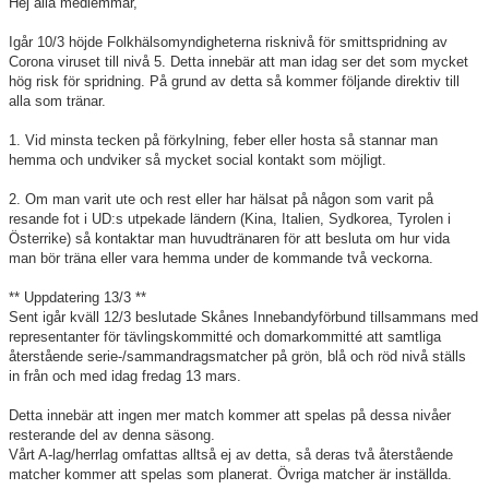
Hej alla medlemmar,
Gästbok
Igår 10/3 höjde Folkhälsomyndigheterna risknivå för smittspridning av
Corona viruset till nivå 5. Detta innebär att man idag ser det som mycket
Dokument
hög risk för spridning. På grund av detta så kommer följande direktiv till
alla som tränar.
Våra lag
1. Vid minsta tecken på förkylning, feber eller hosta så stannar man
hemma och undviker så mycket social kontakt som möjligt.
Matcher
2. Om man varit ute och rest eller har hälsat på någon som varit på
Sponsor
resande fot i UD:s utpekade ländern (Kina, Italien, Sydkorea, Tyrolen i
Österrike) så kontaktar man huvudtränaren för att besluta om hur vida
KLUBB 1996
man bör träna eller vara hemma under de kommande två veckorna.
** Uppdatering 13/3 **
Styrelsen
Sent igår kväll 12/3 beslutade Skånes Innebandyförbund tillsammans med
representanter för tävlingskommitté och domarkommitté att samtliga
återstående serie-/sammandragsmatcher på grön, blå och röd nivå ställs
in från och med idag fredag 13 mars.
Detta innebär att ingen mer match kommer att spelas på dessa nivåer
resterande del av denna säsong.
Vårt A-lag/herrlag omfattas alltså ej av detta, så deras två återstående
matcher kommer att spelas som planerat. Övriga matcher är inställda.