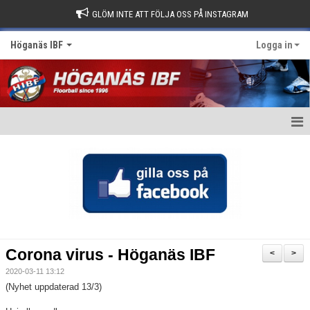
GLÖM INTE ATT FÖLJA OSS PÅ INSTAGRAM
Höganäs IBF
Logga in
Hem
Börja spela Innebandy?
Nyheter
Om klubben
Corona virus - Höganäs IBF
<
>
Kontakt
2020-03-11 13:12
(Nyhet uppdaterad 13/3)
Kalender