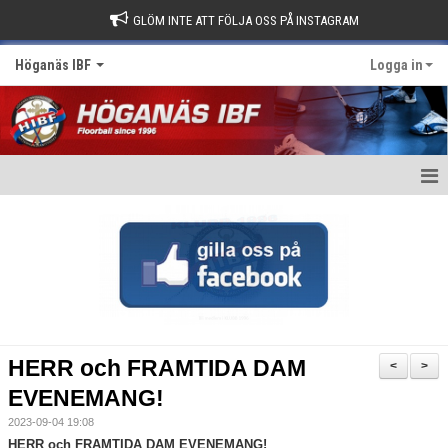
GLÖM INTE ATT FÖLJA OSS PÅ INSTAGRAM
Höganäs IBF
Logga in
Hem
Börja spela Innebandy?
Nyheter
Om klubben
HERR och FRAMTIDA DAM
<
>
Kontakt
EVENEMANG!
2023-09-04 19:08
Kalender
HERR och FRAMTIDA DAM EVENEMANG!