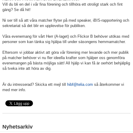
Vill du bli en del i vår fina förening och tillhöra ett otroligt stark och fint
Gästbok
gäng? Se då hit!
Dokument
Ni ser till så att våra matcher flyter på med speaker, iBIS-rapportering och
sekretariat så det blir en upplevelse för publiken.
Våra lag
Våra evenemang för vårt Herr (A-laget) och Flickor B behöver utökas med
personer som kan tänka sig hjälpa till under säsongens hemmamatcher.
Matcher
Eftersom vi jobbar aktivt att göra vår förening mer levande och mer publik
Sponsor
på matcher behöver vi nu fler ideella krafter som hjälper oss genomföra
evenemangen på bästa möjliga sätt! All hjälp vi kan få är oerhört behjälplig
så tveka inte att höra av dig.
KLUBB 1996
Styrelsen
Är du intresserad? Skicka ett mejl till
hibf@telia.com
så återkommer vi
med mer info.
Nyhetsarkiv