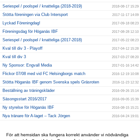
Seriespel / poolspel / knatteliga (2018-2019)
2018-08-17 15:29
Stötta föreningen via Club Intersport
2017-11-17 14:09
Lyckad Föreningdag!
2017-09-18 08:23
Föreningsdag för Höganäs IBF
2017-08-28 12:10
Seriespel / poolspel / knatteliga (2017-2018)
2017-05-22 08:23
Kval till div 3 - Playoff
2017-04-12 15:28
Kval till div 3
2017-03-27 08:20
Ny Sponsor: Engvall Media
2017-01-16 14:42
Flickor 07/08 med vid FC Helsingborgs match
2016-12-19 10:08
Stötta Höganäs IBF genom Svenska spels Gräsroten
2016-11-23 12:32
Beställning av träningskläder
2016-09-26 15:14
Säsongsstart 2016/2017
2016-09-05 15:39
Ny styrelse för Höganäs IBF
2016-08-15 15:21
Nya tränare för A-laget – Tack Jörgen
2016-04-24 19:01
F07-08 Inställt 13/3 och 11.00-12.00 20/3
2016-03-10 15:36
Heja fram A-laget
2016-03-07 15:47
För att hemsidan ska fungera korrekt använder vi nödvändiga