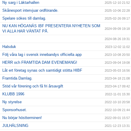
Ny sarg i Läktarhallen
2025-12-10 21:52
Skånesport intervjuar ordförande.
2025-10-06 22:28
Spelare sökes till damlag.
2025-02-26 09:17
NU KAN HÖGANÄS IBF PRESENTERA NYHETEN SOM
2024-09-09 19:18
VI ALLA HAR VÄNTAT PÅ.
2024-08-26 19:31
Halsduk
2023-12-02 11:02
Följ våra lag i svensk innebandys officiella app
2023-10-08 20:50
HERR och FRAMTIDA DAM EVENEMANG!
2023-09-04 19:08
Låt ert företag synas och samtidigt stötta HIBF
2023-05-03 16:56
Framtida Damlag.
2023-04-18 21:08
Stöd vår förening och få fri årsavgift
2023-04-17 09:42
KLUBB 1996
2022-11-01 15:30
Ny styrelse
2022-10-10 20:58
Sponsorhuset.
2022-10-09 21:44
Nu börjar höstterminen!
2022-09-01 15:57
JULHÄLSNING
2021-12-23 13:31