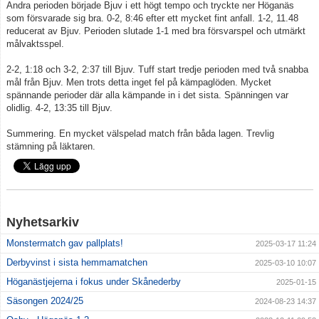
Andra perioden började Bjuv i ett högt tempo och tryckte ner Höganäs
som försvarade sig bra. 0-2, 8:46 efter ett mycket fint anfall. 1-2, 11.48
reducerat av Bjuv. Perioden slutade 1-1 med bra försvarspel och utmärkt
målvaktsspel.
2-2, 1:18 och 3-2, 2:37 till Bjuv. Tuff start tredje perioden med två snabba
mål från Bjuv. Men trots detta inget fel på kämpaglöden. Mycket
spännande perioder där alla kämpande in i det sista. Spänningen var
olidlig. 4-2, 13:35 till Bjuv.
Summering. En mycket välspelad match från båda lagen. Trevlig
stämning på läktaren.
Nyhetsarkiv
Monstermatch gav pallplats!
2025-03-17 11:24
Derbyvinst i sista hemmamatchen
2025-03-10 10:07
Höganästjejerna i fokus under Skånederby
2025-01-15
Säsongen 2024/25
2024-08-23 14:37