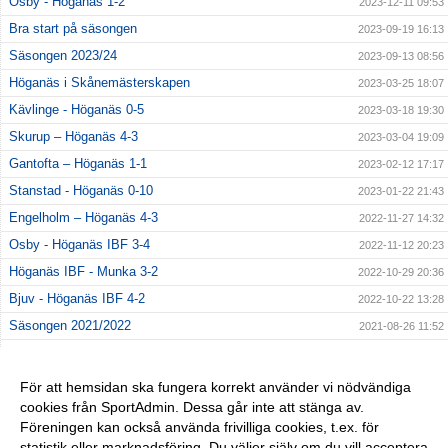
Osby - Höganäs 1-2
2023-12-11 09:53
Bra start på säsongen
2023-09-19 16:13
Säsongen 2023/24
2023-09-13 08:56
Höganäs i Skånemästerskapen
2023-03-25 18:07
Kävlinge - Höganäs 0-5
2023-03-18 19:30
Skurup – Höganäs 4-3
2023-03-04 19:09
Gantofta – Höganäs 1-1
2023-02-12 17:17
Stanstad - Höganäs 0-10
2023-01-22 21:43
Engelholm – Höganäs 4-3
2022-11-27 14:32
Osby - Höganäs IBF 3-4
2022-11-12 20:23
Höganäs IBF - Munka 3-2
2022-10-29 20:36
Bjuv - Höganäs IBF 4-2
2022-10-22 13:28
Säsongen 2021/2022
2021-08-26 11:52
Säsongen 2020/2021
2020-08-18 14:21
Säsongen 2019/2020
2020-01-14 11:24
För att hemsidan ska fungera korrekt använder vi nödvändiga
cookies från SportAdmin. Dessa går inte att stänga av.
Teckning från Genarp
2018-04-04 21:17
Föreningen kan också använda frivilliga cookies, t.ex. för
Matchreferat Södra Sandby 4/3
2018-03-06 22:24
statistik eller marknadsföring. Du väljer själv om du vill acceptera