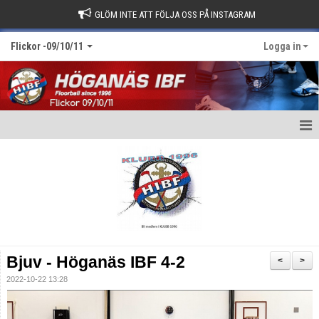
GLÖM INTE ATT FÖLJA OSS PÅ INSTAGRAM
Flickor -09/10/11
Logga in
Hem
Truppen
Bildgalleri
Matcher
Bjuv - Höganäs IBF 4-2
<
>
Kalender
2022-10-22 13:28
Nyheter