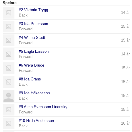
Spelare
Kontakt
#2 Viktoria Trygg
14 år
Back
#3 Ida Petersson
15 år
Forward
#4 Wilma Stedt
15 år
Forward
#5 Engla Larsson
14 år
Forward
#6 Wera Bruce
15 år
Forward
#8 Ida Gräns
15 år
Back
#9 Ida Håkansson
15 år
Back
#9 Alma Svensson Linansky
15 år
Forward
#10 Hilda Andersson
16 år
Back