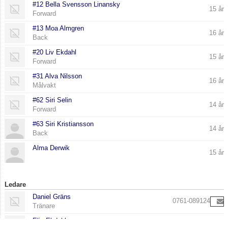
#12 Bella Svensson Linansky
15 år
Forward
#13 Moa Almgren
16 år
Back
#20 Liv Ekdahl
15 år
Forward
#31 Alva Nilsson
16 år
Målvakt
#62 Siri Selin
14 år
Forward
#63 Siri Kristiansson
14 år
Back
Alma Derwik
15 år
Ledare
Daniel Gräns
0761-089124
Tränare
Elin Ekdahl