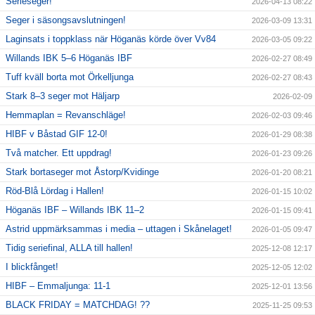
Serieseger!
2026-04-13 08:22
Seger i säsongsavslutningen!
2026-03-09 13:31
Laginsats i toppklass när Höganäs körde över Vv84
2026-03-05 09:22
Willands IBK 5–6 Höganäs IBF
2026-02-27 08:49
Tuff kväll borta mot Örkelljunga
2026-02-27 08:43
Stark 8–3 seger mot Häljarp
2026-02-09
Hemmaplan = Revanschläge!
2026-02-03 09:46
HIBF v Båstad GIF 12-0!
2026-01-29 08:38
Två matcher. Ett uppdrag!
2026-01-23 09:26
Stark bortaseger mot Åstorp/Kvidinge
2026-01-20 08:21
Röd-Blå Lördag i Hallen!
2026-01-15 10:02
Höganäs IBF – Willands IBK 11–2
2026-01-15 09:41
Astrid uppmärksammas i media – uttagen i Skånelaget!
2026-01-05 09:47
Tidig seriefinal, ALLA till hallen!
2025-12-08 12:17
I blickfånget!
2025-12-05 12:02
HIBF – Emmaljunga: 11-1
2025-12-01 13:56
BLACK FRIDAY = MATCHDAG! ??
2025-11-25 09:53