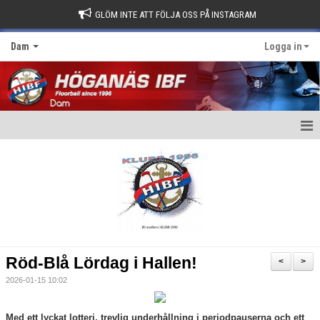
GLÖM INTE ATT FÖLJA OSS PÅ INSTAGRAM
Dam
Logga in
Hem
Nyheter
Kalender
Matcher
Röd-Blå Lördag i Hallen!
<
>
Truppen
2026-01-15 10:02
Bildgalleri
Med ett lyckat lotteri, trevlig underhållning i periodpauserna och ett