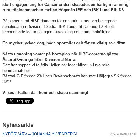
stort engagemang för Cancerfonden skapades en härlig inramning
Dokument
runt träningsmatchen mellan Höganäs IBF och IBK Lund Elit D3.
Kontakt
På planen stod HIBF-damerna för en stark insats och besegrade
serieledarna i Division 3 Södra, IBK Lund Elit D3 med 10–4, ett
imponerande kvitto på lagets utveckling och sammanhållning.
En mycket lyckad dag, både sportsligt och för en viktig sak. 💙❤️
Nästa utmaning väntar på bortaplan
när HIBF-damerna gästar
Åstorp/Kvidinge IBS i Division 3 Norra.
Därefter hoppas vi få fylla Hallen när laget kliver in i två raka
hemmamatcher:
Båstad GIF
fredag 23/1 och
R
evanschmatchen
mot
Häljarps SK
fredag
30/1!
Vi ses i Hallen då - kom och skapa stämning!
Nyhetsarkiv
NYFÖRVÄRV – JOHANNA YLVENBERG!
2026-08-06 11:18