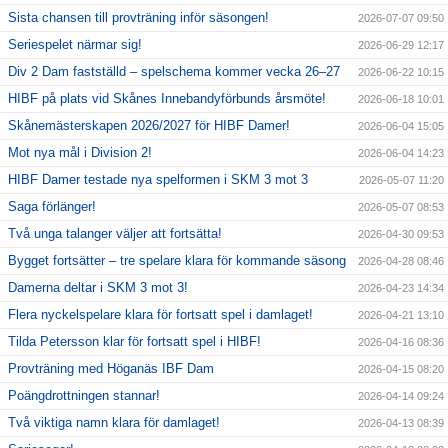
Sista chansen till provträning inför säsongen!
2026-07-07 09:50
Seriespelet närmar sig!
2026-06-29 12:17
Div 2 Dam fastställd – spelschema kommer vecka 26–27
2026-06-22 10:15
HIBF på plats vid Skånes Innebandyförbunds årsmöte!
2026-06-18 10:01
Skånemästerskapen 2026/2027 för HIBF Damer!
2026-06-04 15:05
Mot nya mål i Division 2!
2026-06-04 14:23
HIBF Damer testade nya spelformen i SKM 3 mot 3
2026-05-07 11:20
Saga förlänger!
2026-05-07 08:53
Två unga talanger väljer att fortsätta!
2026-04-30 09:53
Bygget fortsätter – tre spelare klara för kommande säsong
2026-04-28 08:46
Damerna deltar i SKM 3 mot 3!
2026-04-23 14:34
Flera nyckelspelare klara för fortsatt spel i damlaget!
2026-04-21 13:10
Tilda Petersson klar för fortsatt spel i HIBF!
2026-04-16 08:36
Provträning med Höganäs IBF Dam
2026-04-15 08:20
Poängdrottningen stannar!
2026-04-14 09:24
Två viktiga namn klara för damlaget!
2026-04-13 08:39