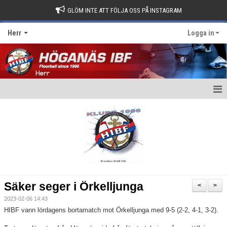
GLÖM INTE ATT FÖLJA OSS PÅ INSTAGRAM
Herr
Logga in
Hem
Nyheter
Kalender
Matcher
Säker seger i Örkelljunga
<
>
Truppen
2023-02-06 14:43
HIBF vann lördagens bortamatch mot Örkelljunga med 9-5 (2-2, 4-1, 3-2).
Kontakt