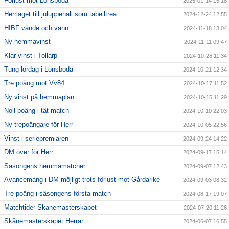
Förlust mot Lönsboda
2025-01-14 15:18
Herrlaget till juluppehåll som tabelltrea
2024-12-24 12:55
HIBF vände och vann
2024-11-18 13:04
Ny hemmavinst
2024-11-11 09:47
Klar vinst i Tollarp
2024-10-28 11:34
Tung lördag i Lönsboda
2024-10-21 12:34
Tre poäng mot Vv84
2024-10-17 11:52
Ny vinst på hemmaplan
2024-10-15 11:29
Noll poäng i tät match
2024-10-10 22:03
Ny trepoängare för Herr
2024-10-05 22:56
Vinst i seriepremiären
2024-09-24 14:22
DM över för Herr
2024-09-17 15:14
Säsongens hemmamatcher
2024-09-07 12:43
Avancemang i DM möjligt trots förlust mot Gårdarike
2024-09-03 08:32
Tre poäng i säsongens första match
2024-08-17 19:07
Matchtider Skånemästerskapet
2024-07-20 11:26
Skånemästerskapet Herrar
2024-06-07 16:55