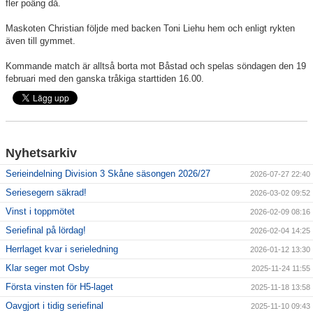
fler poäng då.
Maskoten Christian följde med backen Toni Liehu hem och enligt rykten
även till gymmet.
Kommande match är alltså borta mot Båstad och spelas söndagen den 19
februari med den ganska tråkiga starttiden 16.00.
Nyhetsarkiv
Serieindelning Division 3 Skåne säsongen 2026/27
2026-07-27 22:40
Seriesegern säkrad!
2026-03-02 09:52
Vinst i toppmötet
2026-02-09 08:16
Seriefinal på lördag!
2026-02-04 14:25
Herrlaget kvar i serieledning
2026-01-12 13:30
Klar seger mot Osby
2025-11-24 11:55
Första vinsten för H5-laget
2025-11-18 13:58
Oavgjort i tidig seriefinal
2025-11-10 09:43