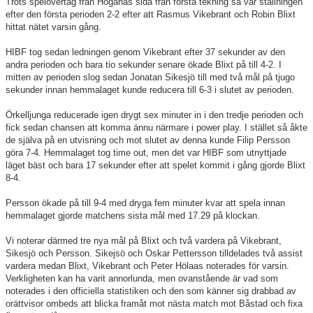
Trots spelövertag från Höganäs sida från första tekning så var ställningen
efter den första perioden 2-2 efter att Rasmus Vikebrant och Robin Blixt
hittat nätet varsin gång.
HIBF tog sedan ledningen genom Vikebrant efter 37 sekunder av den
andra perioden och bara tio sekunder senare ökade Blixt på till 4-2. I
mitten av perioden slog sedan Jonatan Sikesjö till med två mål på tjugo
sekunder innan hemmalaget kunde reducera till 6-3 i slutet av perioden.
Örkelljunga reducerade igen drygt sex minuter in i den tredje perioden och
fick sedan chansen att komma ännu närmare i power play. I stället så åkte
de själva på en utvisning och mot slutet av denna kunde Filip Persson
göra 7-4. Hemmalaget tog time out, men det var HIBF som utnyttjade
läget bäst och bara 17 sekunder efter att spelet kommit i gång gjorde Blixt
8-4.
Persson ökade på till 9-4 med dryga fem minuter kvar att spela innan
hemmalaget gjorde matchens sista mål med 17.29 på klockan.
Vi noterar därmed tre nya mål på Blixt och två vardera på Vikebrant,
Sikesjö och Persson. Sikejsö och Oskar Pettersson tilldelades två assist
vardera medan Blixt, Vikebrant och Peter Hölaas noterades för varsin.
Verkligheten kan ha varit annorlunda, men ovanstående är vad som
noterades i den officiella statistiken och den som känner sig drabbad av
orättvisor ombeds att blicka framåt mot nästa match mot Båstad och fixa