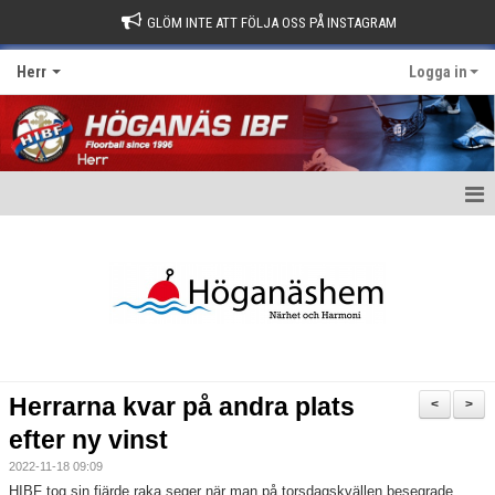
GLÖM INTE ATT FÖLJA OSS PÅ INSTAGRAM
Herr
Logga in
Hem
Nyheter
Kalender
Matcher
Herrarna kvar på andra plats
<
>
Truppen
efter ny vinst
2022-11-18 09:09
Kontakt
HIBF tog sin fjärde raka seger när man på torsdagskvällen besegrade