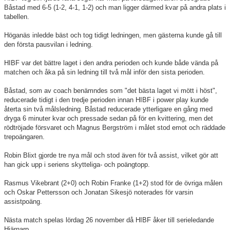
Båstad med 6-5 (1-2, 4-1, 1-2) och man ligger därmed kvar på andra plats i
tabellen.
Höganäs inledde bäst och tog tidigt ledningen, men gästerna kunde gå till
den första pausvilan i ledning.
HIBF var det bättre laget i den andra perioden och kunde både vända på
matchen och åka på sin ledning till två mål inför den sista perioden.
Båstad, som av coach benämndes som "det bästa laget vi mött i höst",
reducerade tidigt i den tredje perioden innan HIBF i power play kunde
återta sin två målsledning. Båstad reducerade ytterligare en gång med
dryga 6 minuter kvar och pressade sedan på för en kvittering, men det
rödtröjade försvaret och Magnus Bergström i målet stod emot och räddade
trepoängaren.
Robin Blixt gjorde tre nya mål och stod även för två assist, vilket gör att
han gick upp i seriens skytteliga- och poängtopp.
Rasmus Vikebrant (2+0) och Robin Franke (1+2) stod för de övriga målen
och Oskar Pettersson och Jonatan Sikesjö noterades för varsin
assistpoäng.
Nästa match spelas lördag 26 november då HIBF åker till serieledande
Hjärnarp.