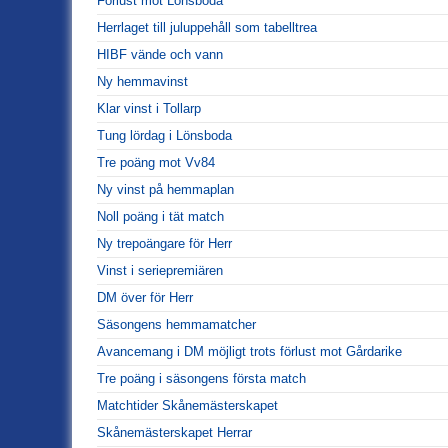
Förlust mot Lönsboda
Herrlaget till juluppehåll som tabelltrea
HIBF vände och vann
Ny hemmavinst
Klar vinst i Tollarp
Tung lördag i Lönsboda
Tre poäng mot Vv84
Ny vinst på hemmaplan
Noll poäng i tät match
Ny trepoängare för Herr
Vinst i seriepremiären
DM över för Herr
Säsongens hemmamatcher
Avancemang i DM möjligt trots förlust mot Gårdarike
Tre poäng i säsongens första match
Matchtider Skånemästerskapet
Skånemästerskapet Herrar