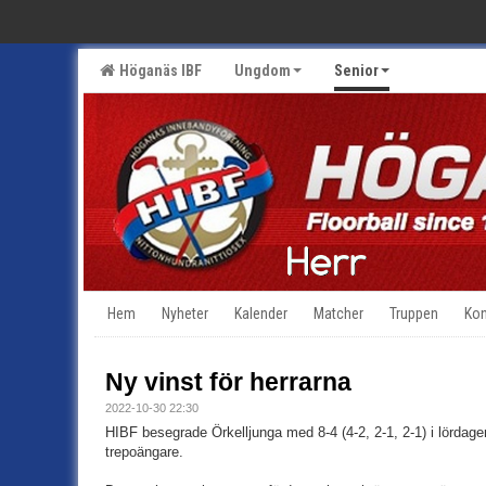
Höganäs IBF
Ungdom
Senior
Hem
Nyheter
Kalender
Matcher
Truppen
Kon
Ny vinst för herrarna
2022-10-30 22:30
HIBF besegrade Örkelljunga med 8-4 (4-2, 2-1, 2-1) i lördag
trepoängare.