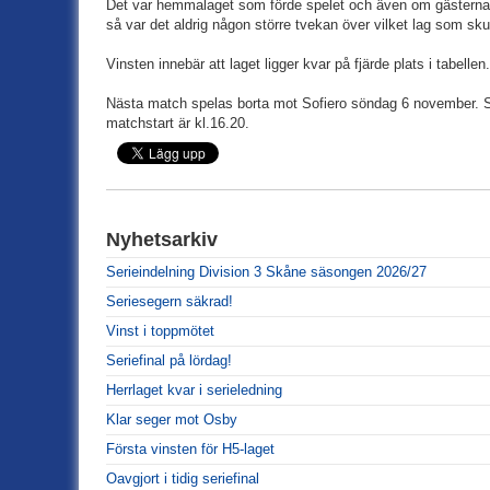
Det var hemmalaget som förde spelet och även om gästerna l
så var det aldrig någon större tvekan över vilket lag som sk
Vinsten innebär att laget ligger kvar på fjärde plats i tabellen.
Nästa match spelas borta mot Sofiero söndag 6 november. Sp
matchstart är kl.16.20.
Nyhetsarkiv
Serieindelning Division 3 Skåne säsongen 2026/27
Seriesegern säkrad!
Vinst i toppmötet
Seriefinal på lördag!
Herrlaget kvar i serieledning
Klar seger mot Osby
Första vinsten för H5-laget
Oavgjort i tidig seriefinal