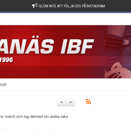
GLÖM INTE ATT FÖLJA OSS PÅ INSTAGRAM
takt
<
>
ens match och tog därmed sin andra raka