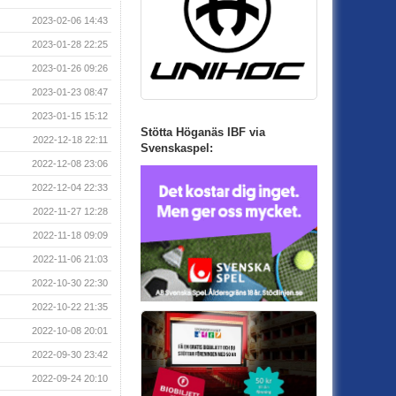
2023-02-06 14:43
2023-01-28 22:25
2023-01-26 09:26
2023-01-23 08:47
2023-01-15 15:12
Stötta Höganäs IBF via
2022-12-18 22:11
Svenskaspel:
2022-12-08 23:06
2022-12-04 22:33
2022-11-27 12:28
2022-11-18 09:09
2022-11-06 21:03
2022-10-30 22:30
2022-10-22 21:35
2022-10-08 20:01
2022-09-30 23:42
2022-09-24 20:10