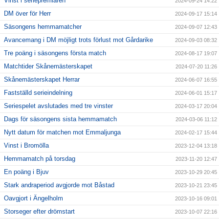
Vinst i seriepremiären
2024-09-24 14:22
DM över för Herr
2024-09-17 15:14
Säsongens hemmamatcher
2024-09-07 12:43
Avancemang i DM möjligt trots förlust mot Gårdarike
2024-09-03 08:32
Tre poäng i säsongens första match
2024-08-17 19:07
Matchtider Skånemästerskapet
2024-07-20 11:26
Skånemästerskapet Herrar
2024-06-07 16:55
Fastställd serieindelning
2024-06-01 15:17
Seriespelet avslutades med tre vinster
2024-03-17 20:04
Dags för säsongens sista hemmamatch
2024-03-06 11:12
Nytt datum för matchen mot Emmaljunga
2024-02-17 15:44
Vinst i Bromölla
2023-12-04 13:18
Hemmamatch på torsdag
2023-11-20 12:47
En poäng i Bjuv
2023-10-29 20:45
Stark andraperiod avgjorde mot Båstad
2023-10-21 23:45
Oavgjort i Ängelholm
2023-10-16 09:01
Storseger efter drömstart
2023-10-07 22:16