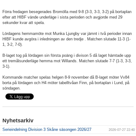
Förra fredagen besegerades Bromölla med 9-8 (3-3, 3-3, 3-2) på bortaplan
efter att HIBF vände underläge i sista perioden och avgjorde med 29
sekunder kvar att spela.
Lördagens hemmamöte mot Munka Ljungby var jämnt i två perioder innan
HIBF kunde avgöra i inledningen av den tredje . Matchen slutade 11-3 (1-
1, 3-2, 7-0).
B-laget tog på lördagen sin första poäng i divison 5 då laget hämtade upp
ett tremålsunderläge hemma mot Willands. Matchen slutade 7-7 (1-3, 3-3,
3-1).
Kommande matcher spelas helgen 8-9 november då B-laget möter Vv84
borta på lördagen och H4 möter tabelltvåan Finn, på bortaplan i Lund, på
söndagen.
Nyhetsarkiv
Serieindelning Division 3 Skåne säsongen 2026/27
2026-07-27 22:40