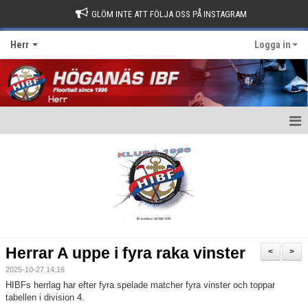
GLÖM INTE ATT FÖLJA OSS PÅ INSTAGRAM
Herr
Logga in
Hem
Nyheter
Kalender
Matcher
Herrar A uppe i fyra raka vinster
<
>
Truppen
2025-10-27 14:16
HIBFs herrlag har efter fyra spelade matcher fyra vinster och toppar
Kontakt
tabellen i division 4.