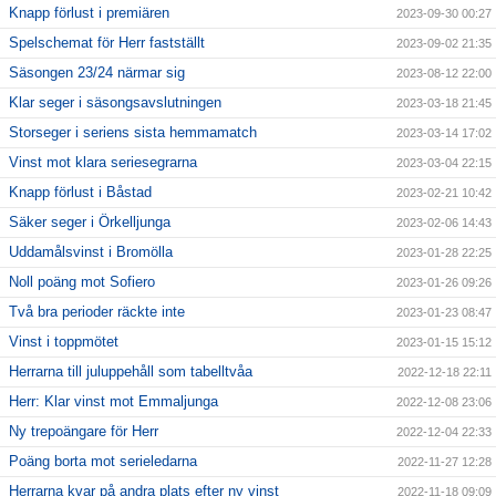
Knapp förlust i premiären
2023-09-30 00:27
Spelschemat för Herr fastställt
2023-09-02 21:35
Säsongen 23/24 närmar sig
2023-08-12 22:00
Klar seger i säsongsavslutningen
2023-03-18 21:45
Storseger i seriens sista hemmamatch
2023-03-14 17:02
Vinst mot klara seriesegrarna
2023-03-04 22:15
Knapp förlust i Båstad
2023-02-21 10:42
Säker seger i Örkelljunga
2023-02-06 14:43
Uddamålsvinst i Bromölla
2023-01-28 22:25
Noll poäng mot Sofiero
2023-01-26 09:26
Två bra perioder räckte inte
2023-01-23 08:47
Vinst i toppmötet
2023-01-15 15:12
Herrarna till juluppehåll som tabelltvåa
2022-12-18 22:11
Herr: Klar vinst mot Emmaljunga
2022-12-08 23:06
Ny trepoängare för Herr
2022-12-04 22:33
Poäng borta mot serieledarna
2022-11-27 12:28
Herrarna kvar på andra plats efter ny vinst
2022-11-18 09:09