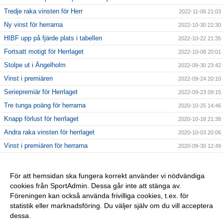
Tredje raka vinsten för Herr
2022-11-06 21:03
Ny vinst för herrarna
2022-10-30 22:30
HIBF upp på fjärde plats i tabellen
2022-10-22 21:35
Fortsatt motigt för Herrlaget
2022-10-08 20:01
Stolpe ut i Ängelholm
2022-09-30 23:42
Vinst i premiären
2022-09-24 20:10
Seriepremiär för Herrlaget
2022-09-23 09:15
Tre tunga poäng för herrarna
2020-10-25 14:46
Knapp förlust för herrlaget
2020-10-18 21:38
Andra raka vinsten för herrlaget
2020-10-03 20:06
Vinst i premiären för herrarna
2020-09-30 12:49
Ny huvudtränare för Höganäs IBF A-lag
2019-06-28 09:55
Serieindelning klar 2019-20
2019-06-18 15:35
För att hemsidan ska fungera korrekt använder vi nödvändiga
cookies från SportAdmin. Dessa går inte att stänga av.
Slut för säsongen
2019-03-28 14:19
Föreningen kan också använda frivilliga cookies, t.ex. för
Div 4 - Norra
2018-06-25 14:14
statistik eller marknadsföring. Du väljer själv om du vill acceptera
dessa.