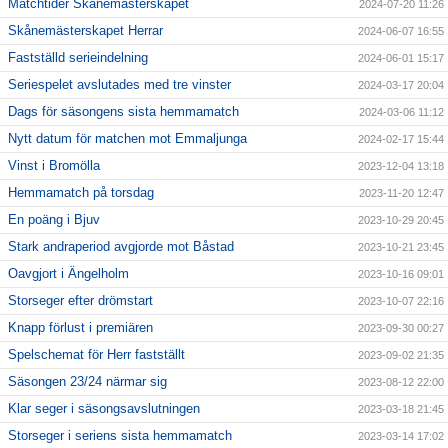
Matchtider Skånemästerskapet
2024-07-20 11:26
Skånemästerskapet Herrar
2024-06-07 16:55
Fastställd serieindelning
2024-06-01 15:17
Seriespelet avslutades med tre vinster
2024-03-17 20:04
Dags för säsongens sista hemmamatch
2024-03-06 11:12
Nytt datum för matchen mot Emmaljunga
2024-02-17 15:44
Vinst i Bromölla
2023-12-04 13:18
Hemmamatch på torsdag
2023-11-20 12:47
En poäng i Bjuv
2023-10-29 20:45
Stark andraperiod avgjorde mot Båstad
2023-10-21 23:45
Oavgjort i Ängelholm
2023-10-16 09:01
Storseger efter drömstart
2023-10-07 22:16
Knapp förlust i premiären
2023-09-30 00:27
Spelschemat för Herr fastställt
2023-09-02 21:35
Säsongen 23/24 närmar sig
2023-08-12 22:00
Klar seger i säsongsavslutningen
2023-03-18 21:45
Storseger i seriens sista hemmamatch
2023-03-14 17:02