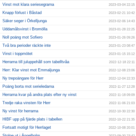
Vinst mot klara seriesegrarna
2023-03-04 22:15
Knapp förlust i Båstad
2023-02-21 10:42
Säker seger i Örkelljunga
2023-02-06 14:43
Uddamålsvinst i Bromölla
2023-01-28 22:25
Noll poäng mot Sofiero
2023-01-26 09:26
Två bra perioder räckte inte
2023-01-23 08:47
Vinst i toppmötet
2023-01-15 15:12
Herrarna till juluppehåll som tabelltvåa
2022-12-18 22:11
Herr: Klar vinst mot Emmaljunga
2022-12-08 23:06
Ny trepoängare för Herr
2022-12-04 22:33
Poäng borta mot serieledarna
2022-11-27 12:28
Herrarna kvar på andra plats efter ny vinst
2022-11-18 09:09
Tredje raka vinsten för Herr
2022-11-06 21:03
Ny vinst för herrarna
2022-10-30 22:30
HIBF upp på fjärde plats i tabellen
2022-10-22 21:35
Fortsatt motigt för Herrlaget
2022-10-08 20:01
Stolpe ut i Ängelholm
2022-09-30 23:42