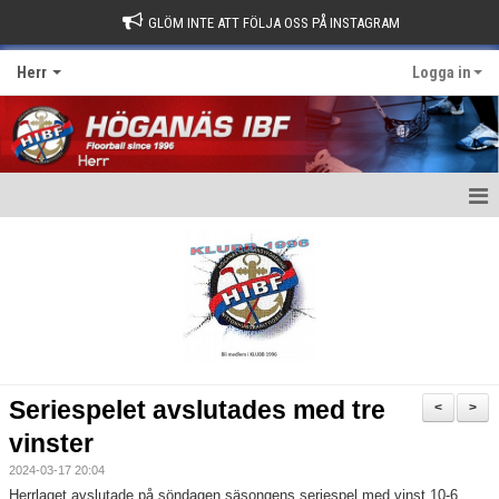
GLÖM INTE ATT FÖLJA OSS PÅ INSTAGRAM
Herr
Logga in
Hem
Nyheter
Kalender
Matcher
Seriespelet avslutades med tre
<
>
Truppen
vinster
2024-03-17 20:04
Kontakt
Herrlaget avslutade på söndagen säsongens seriespel med vinst 10-6