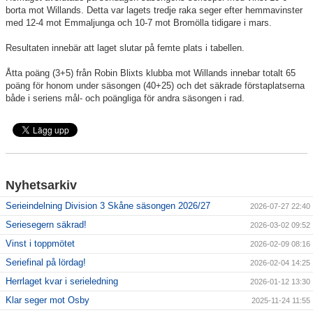
borta mot Willands. Detta var lagets tredje raka seger efter hemmavinster
med 12-4 mot Emmaljunga och 10-7 mot Bromölla tidigare i mars.
Resultaten innebär att laget slutar på femte plats i tabellen.
Åtta poäng (3+5) från Robin Blixts klubba mot Willands innebar totalt 65
poäng för honom under säsongen (40+25) och det säkrade förstaplatserna
både i seriens mål- och poängliga för andra säsongen i rad.
Nyhetsarkiv
Serieindelning Division 3 Skåne säsongen 2026/27
2026-07-27 22:40
Seriesegern säkrad!
2026-03-02 09:52
Vinst i toppmötet
2026-02-09 08:16
Seriefinal på lördag!
2026-02-04 14:25
Herrlaget kvar i serieledning
2026-01-12 13:30
Klar seger mot Osby
2025-11-24 11:55