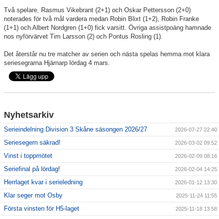
Två spelare, Rasmus Vikebrant (2+1) och Oskar Pettersson (2+0)
noterades för två mål vardera medan Robin Blixt (1+2), Robin Franke
(1+1) och Albert Nordgren (1+0) fick varsitt. Övriga assistpoäng hamnade
nos nyförvärvet Tim Larsson (2) och Pontus Rosling (1).
Det återstår nu tre matcher av serien och nästa spelas hemma mot klara
seriesegrarna Hjärnarp lördag 4 mars.
Nyhetsarkiv
Serieindelning Division 3 Skåne säsongen 2026/27
2026-07-27 22:40
Seriesegern säkrad!
2026-03-02 09:52
Vinst i toppmötet
2026-02-09 08:16
Seriefinal på lördag!
2026-02-04 14:25
Herrlaget kvar i serieledning
2026-01-12 13:30
Klar seger mot Osby
2025-11-24 11:55
Första vinsten för H5-laget
2025-11-18 13:58