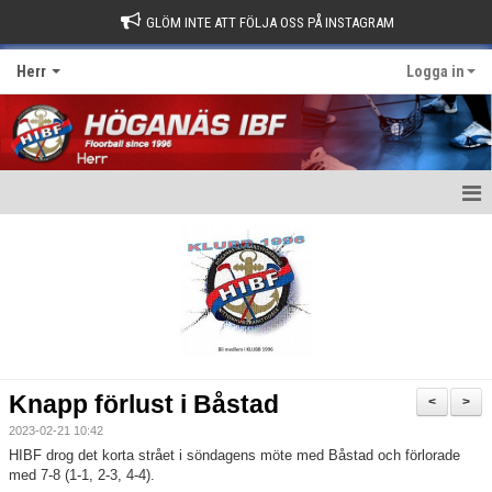
GLÖM INTE ATT FÖLJA OSS PÅ INSTAGRAM
Herr
Logga in
Hem
Nyheter
Kalender
Matcher
Knapp förlust i Båstad
<
>
Truppen
2023-02-21 10:42
HIBF drog det korta strået i söndagens möte med Båstad och förlorade
Kontakt
med 7-8 (1-1, 2-3, 4-4).