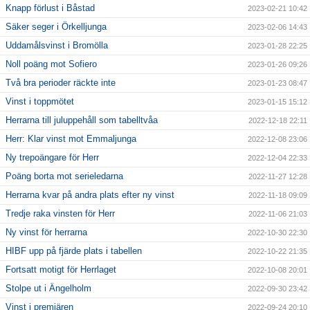
Knapp förlust i Båstad
2023-02-21 10:42
Säker seger i Örkelljunga
2023-02-06 14:43
Uddamålsvinst i Bromölla
2023-01-28 22:25
Noll poäng mot Sofiero
2023-01-26 09:26
Två bra perioder räckte inte
2023-01-23 08:47
Vinst i toppmötet
2023-01-15 15:12
Herrarna till juluppehåll som tabelltvåa
2022-12-18 22:11
Herr: Klar vinst mot Emmaljunga
2022-12-08 23:06
Ny trepoängare för Herr
2022-12-04 22:33
Poäng borta mot serieledarna
2022-11-27 12:28
Herrarna kvar på andra plats efter ny vinst
2022-11-18 09:09
Tredje raka vinsten för Herr
2022-11-06 21:03
Ny vinst för herrarna
2022-10-30 22:30
HIBF upp på fjärde plats i tabellen
2022-10-22 21:35
Fortsatt motigt för Herrlaget
2022-10-08 20:01
Stolpe ut i Ängelholm
2022-09-30 23:42
Vinst i premiären
2022-09-24 20:10