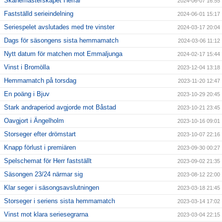
Skånemästerskapet Herrar
2024-06-07 16:55
Fastställd serieindelning
2024-06-01 15:17
Seriespelet avslutades med tre vinster
2024-03-17 20:04
Dags för säsongens sista hemmamatch
2024-03-06 11:12
Nytt datum för matchen mot Emmaljunga
2024-02-17 15:44
Vinst i Bromölla
2023-12-04 13:18
Hemmamatch på torsdag
2023-11-20 12:47
En poäng i Bjuv
2023-10-29 20:45
Stark andraperiod avgjorde mot Båstad
2023-10-21 23:45
Oavgjort i Ängelholm
2023-10-16 09:01
Storseger efter drömstart
2023-10-07 22:16
Knapp förlust i premiären
2023-09-30 00:27
Spelschemat för Herr fastställt
2023-09-02 21:35
Säsongen 23/24 närmar sig
2023-08-12 22:00
Klar seger i säsongsavslutningen
2023-03-18 21:45
Storseger i seriens sista hemmamatch
2023-03-14 17:02
Vinst mot klara seriesegrarna
2023-03-04 22:15