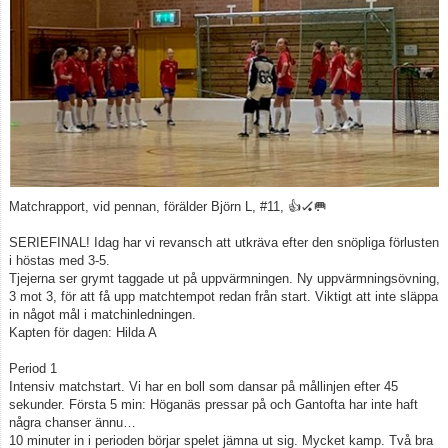
Kontakt
Matchrapport, vid pennan, förälder Björn L, #11, 👍🏑🥅
SERIEFINAL! Idag har vi revansch att utkräva efter den snöpliga förlusten
i höstas med 3-5.
Tjejerna ser grymt taggade ut på uppvärmningen. Ny uppvärmningsövning,
3 mot 3, för att få upp matchtempot redan från start. Viktigt att inte släppa
in något mål i matchinledningen.
Kapten för dagen: Hilda A
Period 1
Intensiv matchstart. Vi har en boll som dansar på mållinjen efter 45
sekunder. Första 5 min: Höganäs pressar på och Gantofta har inte haft
några chanser ännu…
10 minuter in i perioden börjar spelet jämna ut sig. Mycket kamp. Två bra