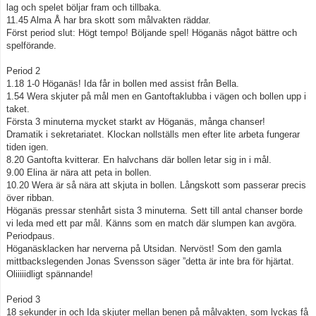
lag och spelet böljar fram och tillbaka.
11.45 Alma Å har bra skott som målvakten räddar.
Först period slut: Högt tempo! Böljande spel! Höganäs något bättre och
spelförande.
Period 2
1.18 1-0 Höganäs! Ida får in bollen med assist från Bella.
1.54 Wera skjuter på mål men en Gantoftaklubba i vägen och bollen upp i
taket.
Första 3 minuterna mycket starkt av Höganäs, många chanser!
Dramatik i sekretariatet. Klockan nollställs men efter lite arbeta fungerar
tiden igen.
8.20 Gantofta kvitterar. En halvchans där bollen letar sig in i mål.
9.00 Elina är nära att peta in bollen.
10.20 Wera är så nära att skjuta in bollen. Långskott som passerar precis
över ribban.
Höganäs pressar stenhårt sista 3 minuterna. Sett till antal chanser borde
vi leda med ett par mål. Känns som en match där slumpen kan avgöra.
Periodpaus.
Höganäsklacken har nerverna på Utsidan. Nervöst! Som den gamla
mittbackslegenden Jonas Svensson säger ”detta är inte bra för hjärtat.
Oliiiiidligt spännande!
Period 3
18 sekunder in och Ida skjuter mellan benen på målvakten, som lyckas få