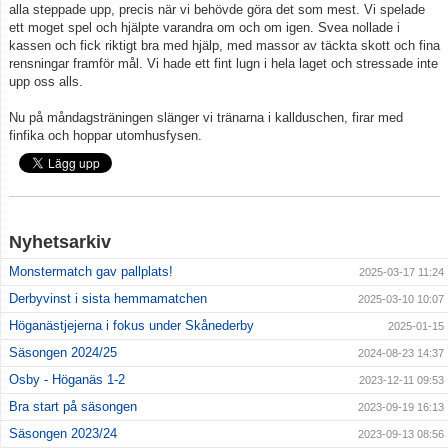
alla steppade upp, precis när vi behövde göra det som mest. Vi spelade
ett moget spel och hjälpte varandra om och om igen. Svea nollade i
kassen och fick riktigt bra med hjälp, med massor av täckta skott och fina
rensningar framför mål. Vi hade ett fint lugn i hela laget och stressade inte
upp oss alls.
Nu på måndagsträningen slänger vi tränarna i kallduschen, firar med
finfika och hoppar utomhusfysen.
Nyhetsarkiv
Monstermatch gav pallplats!
2025-03-17 11:24
Derbyvinst i sista hemmamatchen
2025-03-10 10:07
Höganästjejerna i fokus under Skånederby
2025-01-15
Säsongen 2024/25
2024-08-23 14:37
Osby - Höganäs 1-2
2023-12-11 09:53
Bra start på säsongen
2023-09-19 16:13
Säsongen 2023/24
2023-09-13 08:56