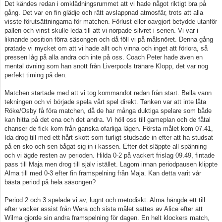
Det kändes redan i omklädningsrummet att vi hade något riktigt bra på
gång. Det var en fin glädje och rätt avslappnad atmosfär, trots att alla
visste förutsättningarna för matchen. Förlust eller oavgjort betydde utanför
pallen och vinst skulle leda till att vi norpade silvret i serien. Vi var i
liknande position förra säsongen och då föll vi på målsnöret. Denna gång
pratade vi mycket om att vi hade allt och vinna och inget att förlora, så
pressen låg på alla andra och inte på oss. Coach Peter hade även en
mental övning som han snott från Liverpools tränare Klopp, det var nog
perfekt timing på den.
Matchen startade med att vi tog kommandot redan från start. Bella vann
tekningen och vi började spela vårt spel direkt. Tanken var att inte låta
Röke/Osby få föra matchen, då de har många duktiga spelare som både
kan hitta på det ena och det andra. Vi höll oss till gameplan och de fåtal
chanser de fick kom från ganska ofarliga lägen. Första målet kom 07.41,
Ida drog till med ett hårt skott som turligt studsade in efter att ha studsat
på en sko och sen bågat sig in i kassen. Efter det släppte all spänning
och vi ägde resten av perioden. Hilda 0-2 på vackert frislag 09.49, fintade
pass till Maja men drog till själv istället. Lagom innan periodpausen klippte
Alma till med 0-3 efter fin framspelning från Maja. Kan detta varit vår
bästa period på hela säsongen?
Period 2 och 3 spelade vi av, lugnt och metodiskt. Alma hängde ett till
efter vacker assist från Wera och sista målet sattes av Alice efter att
Wilma gjorde sin andra framspelning för dagen. En helt klockers match,