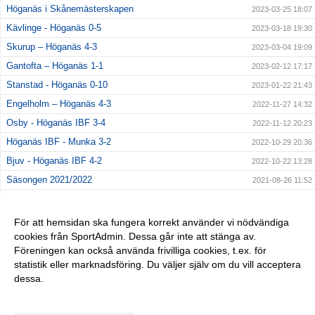
Höganäs i Skånemästerskapen
2023-03-25 18:07
Kävlinge - Höganäs 0-5
2023-03-18 19:30
Skurup – Höganäs 4-3
2023-03-04 19:09
Gantofta – Höganäs 1-1
2023-02-12 17:17
Stanstad - Höganäs 0-10
2023-01-22 21:43
Engelholm – Höganäs 4-3
2022-11-27 14:32
Osby - Höganäs IBF 3-4
2022-11-12 20:23
Höganäs IBF - Munka 3-2
2022-10-29 20:36
Bjuv - Höganäs IBF 4-2
2022-10-22 13:28
Säsongen 2021/2022
2021-08-26 11:52
Säsongen 2020/2021
2020-08-18 14:21
Säsongen 2019/2020
2020-01-14 11:24
För att hemsidan ska fungera korrekt använder vi nödvändiga
cookies från SportAdmin. Dessa går inte att stänga av.
Teckning från Genarp
2018-04-04 21:17
Föreningen kan också använda frivilliga cookies, t.ex. för
Matchreferat Södra Sandby 4/3
2018-03-06 22:24
statistik eller marknadsföring. Du väljer själv om du vill acceptera
dessa.
Anpassa dina val