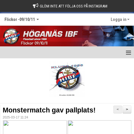
GLÖM INTE ATT FÖLJA OSS PÅ INSTAGRAM
Flickor -09/10/11
Logga in
Hem
Truppen
Bildgalleri
Matcher
Monstermatch gav pallplats!
<
>
Kalender
2025-03-17 11:24
Nyheter