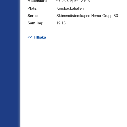
Matchstart:
tis 26 augusti, 20:15
Plats:
Korsbackahallen
Serie:
Skånemästerskapen Herrar Grupp B3
Samling:
19:15
<< Tillbaka