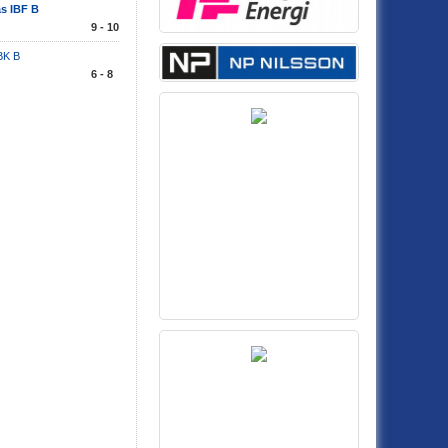
s IBF B
9 - 10
BK B
6 - 8