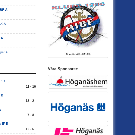
IBF A
BK A
 A
juv A
Våra Sponsorer:
C B
11 - 10
 B
13 - 2
A
7 - 8
a IF B
12 - 6