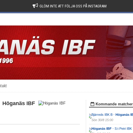
GLÖM INTE ATT FÖLJA OSS PÅ INSTAGRAM
takt
Höganäs IBF
Kommande matcher
Bjärreds IBK B -
Höganäs I
Sön 30/8 15:00
Höganäs IBF
- S:t Petri IBK