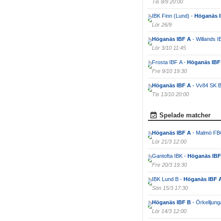
Tis 8/9 20:00
IBK Finn (Lund) -
Höganäs 
Lör 26/9
Höganäs IBF A
- Willands I
Lör 3/10 11:45
Frosta IBF A -
Höganäs IBF
Fre 9/10 19:30
Höganäs IBF A
- Vv84 SK B
Tis 13/10 20:00
Spelade matcher
Höganäs IBF A
- Malmö FB
Lör 21/3 12:00
Gantofta IBK -
Höganäs IBF
Fre 20/3 19:30
IBK Lund B -
Höganäs IBF 
Sön 15/3 17:30
Höganäs IBF B
- Örkelljung
Lör 14/3 12:00