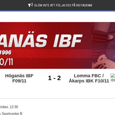
GLÖM INTE ATT FÖLJA OSS PÅ INSTAGRAM
Höganäs IBF
Lomma FBC /
1 - 2
F09/11
Åkarps IBK F10/11
ktober, 12:30
 Sportcenter B